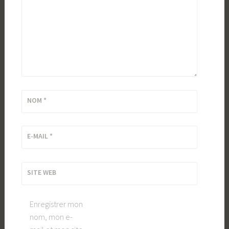
NOM
*
E-MAIL
*
SITE WEB
Enregistrer mon
nom, mon e-