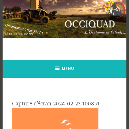
Accéder
au
contenu
principal
Occiquad
On s'évade en balades…
MENU
Capture d’écran 2024-02-23 100851